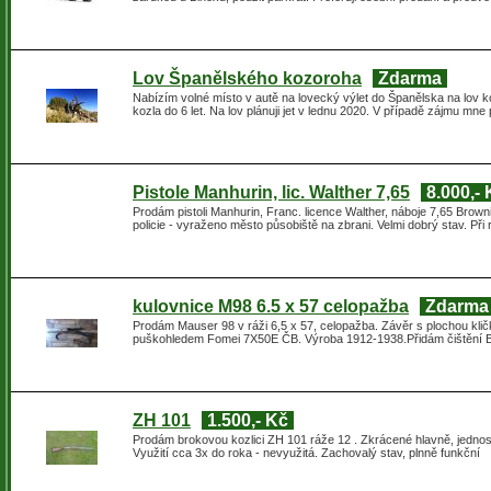
Lov Španělského kozoroha
Zdarma
Nabízím volné místo v autě na lovecký výlet do Španělska na lov 
kozla do 6 let. Na lov plánuji jet v lednu 2020. V případě zájmu mn
Pistole Manhurin, lic. Walther 7,65
8.000,-
Prodám pistoli Manhurin, Franc. licence Walther, náboje 7,65 Brow
policie - vyraženo město působiště na zbrani. Velmi dobrý stav. Př
kulovnice M98 6.5 x 57 celopažba
Zdarma
Prodám Mauser 98 v ráži 6,5 x 57, celopažba. Závěr s plochou kl
puškohledem Fomei 7X50E ČB. Výroba 1912-1938.Přidám čištění B
ZH 101
1.500,- Kč
Prodám brokovou kozlici ZH 101 ráže 12 . Zkrácené hlavně, jednosp
Využití cca 3x do roka - nevyužitá. Zachovalý stav, plnně funkční