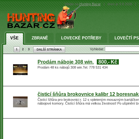
Vítejte na
Hunting Bazar
|
dnes je 9.8.2026
|
VŠE
ZBRANĚ
LOVECKÉ POTŘEBY
LOVEČTÍ PS
Vyhledat:
1
2
3
DALŠÍ STRÁNKA
Prodám náboje 308 win.
800,- Kč
Prodám 48 ks nábojů 308 win.Tel. 778 531 434
čisticí šňůra brokovnice kalibr 12 boresna
Čistící šňůra pro brokovnici r. 12 s vpleteným mosazným kartáčke
nábojové komory. Čistící šňůra má velkou životnost! Po ušpinění lze