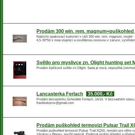
Prodám 300 win. rem. magnum+puškohled D
Nabízím opakovací kulovnici v ráži 300 win. rem. magnum, model -
4,5-30*50 s moa stupnicí a osvětlenou osnovou v záruce, vystřele
Světlo pro myslivce zn. Olight hunting set 
Prodám špičkové světlo zn.Olight. Sada je nová, nepoužitá (nevhodn
Lancasterka Ferlach
35.000,- Kč
Prodám lancasterku Schenlieb Ferlach, 16/16. V bezvadném stavu. 
frantisekprov@gmail.com
Prodám puškohled termovizi Pulsar Trail X
Prodám puškohled termovizi Pulsar Trail XQ50, nemám pro něho vy
zárukou u Binoxu, použit parkrát. Preferuji osobní předání a před