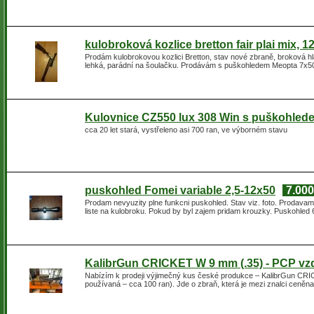
kulobroková kozlice bretton fair plai mix, 
Prodám kulobrokovou kozlici Bretton, stav nové zbraně, broková hla
lehká, parádní na šoulačku. Prodávám s puškohledem Meopta 7x50,
Kulovnice CZ550 lux 308 Win s puškohled
cca 20 let stará, vystřeleno asi 700 ran, ve výborném stavu
puskohled Fomei variable 2,5-12x50
7.000
Prodam nevyuzity plne funkcni puskohled. Stav viz. foto. Prodava
liste na kulobroku. Pokud by byl zajem pridam krouzky. Puskohled
KalibrGun CRICKET W 9 mm (.35) - PCP vz
Nabízím k prodeji výjimečný kus české produkce – KalibrGun CRIC
používaná – cca 100 ran). Jde o zbraň, která je mezi znalci ceněn