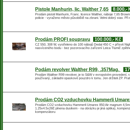
Pistole Manhurin, lic. Walther 7,65
8.000,-
Prodám pistoli Manhurin, Franc. licence Walther, náboje 7,65 Brow
policie - vyraženo město působiště na zbrani. Velmi dobrý stav. Př
Prodám PROFI soupravu
100.000,- Kč
CZ 550, 308 W, vystřeleno do 100 nábojů Dedal 450 C + přísvit Nig
nasvíceného bodu - bez pozorovacího zařízení Leica Tlumič zpětn
Podám revolver Walther R99, .357Mag.
17
Prodám Walther R99 revolver, je to S&W v evropském provedení, ráž
používaný, základni opaskové pouzdro k tomu. Jen držiteli ZP. Pra
Prodám CO2 vzduchovku Hammerli Umare
Prodám CO2 vzduchovku Hammerli Umarex 850 Air magnum 4,5mm. V
1.25x4.5x26E plnena dusikem - na obrázku je jiná optika), kompenzá
kompenzátoru