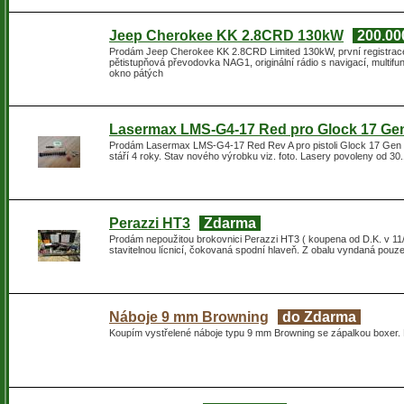
Jeep Cherokee KK 2.8CRD 130kW
200.00
Prodám Jeep Cherokee KK 2.8CRD Limited 130kW, první registrac
pětistupňová převodovka NAG1, originální rádio s navigací, multifu
okno pátých
Lasermax LMS-G4-17 Red pro Glock 17 Ge
Prodám Lasermax LMS-G4-17 Red Rev A pro pistoli Glock 17 Gen 4.
stáří 4 roky. Stav nového výrobku viz. foto. Lasery povoleny od 3
Perazzi HT3
Zdarma
Prodám nepoužitou brokovnici Perazzi HT3 ( koupena od D.K. v 11/2
stavitelnou lícnicí, čokovaná spodní hlaveň. Z obalu vyndaná pouze 
Náboje 9 mm Browning
do Zdarma
Koupím vystřelené náboje typu 9 mm Browning se zápalkou boxer.