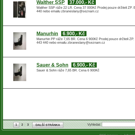
Walther SSP
37.000,- Kč
Walther SSP ráže 22 LR. Cena 37 000Kč Prodej pouze držiteli ZP. 
440 nebo emailu zbraneslany@seznam.cz
Manurhin
6.900,- Kč
Manurhin PP ráže 7,65 BR. Cena 6 900Kč Prodej pouze držiteli ZP.
443 440 nebo emailu zbraneslany@seznam.cz
Sauer & Sohn
6.900,- Kč
Sauer & Sohn ráže 7,65 BR. Cena 6 900Kč
Vyhledat:
1
2
3
DALŠÍ STRÁNKA