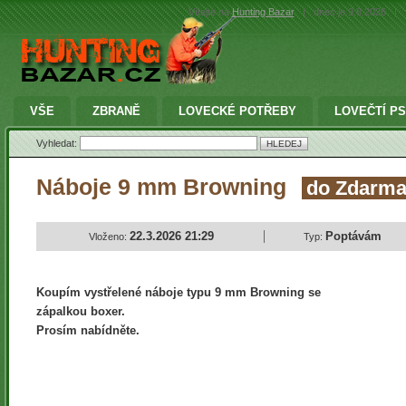
Vítejte na
Hunting Bazar
|
dnes je 9.8.2026
|
VŠE
ZBRANĚ
LOVECKÉ POTŘEBY
LOVEČTÍ PS
Vyhledat:
Náboje 9 mm Browning
do Zdarm
22.3.2026 21:29
Poptávám
Vloženo:
Typ:
Koupím vystřelené náboje typu 9 mm Browning se
zápalkou boxer.
Prosím nabídněte.