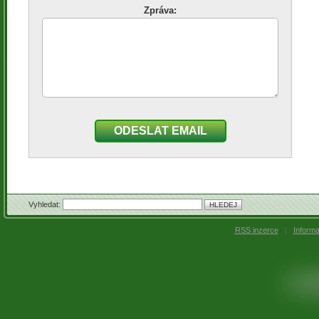
Zpráva:
ODESLAT EMAIL
Vyhledat:
RSS inzerce
|
Inform