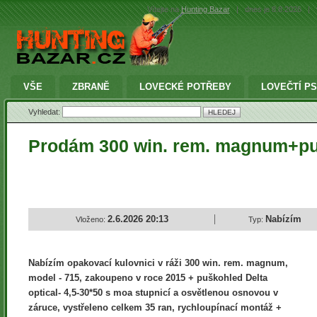
Vítejte na
Hunting Bazar
|
dnes je 8.8.2026
|
VŠE
ZBRANĚ
LOVECKÉ POTŘEBY
LOVEČTÍ PS
Vyhledat:
Prodám 300 win. rem. magnum+puš
2.6.2026 20:13
Nabízím
Vloženo:
Typ:
Nabízím opakovací kulovnici v ráži 300 win. rem. magnum,
model - 715, zakoupeno v roce 2015 + puškohled Delta
optical- 4,5-30*50 s moa stupnicí a osvětlenou osnovou v
záruce, vystřeleno celkem 35 ran, rychloupínací montáž +