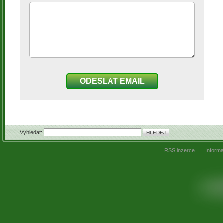
ODESLAT EMAIL
Vyhledat:
RSS inzerce
|
Inform