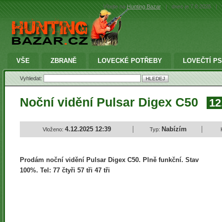
Vítejte na
Hunting Bazar
|
dnes je 7.8.2026
|
VŠE
ZBRANĚ
LOVECKÉ POTŘEBY
LOVEČTÍ PS
Vyhledat:
Noční vidění Pulsar Digex C50
12
4.12.2025 12:39
Nabízím
Vloženo:
Typ:
Prodám noční vidění Pulsar Digex C50. Plně funkční. Stav
100%. Tel: 77 čtyři 57 tři 47 tři